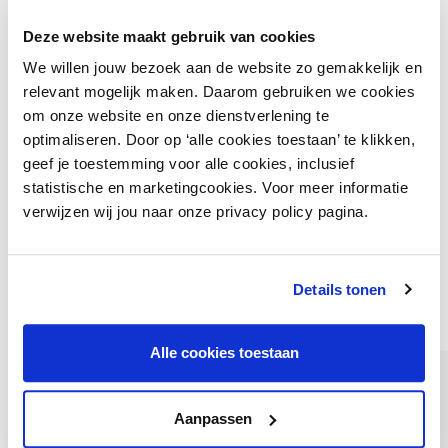
Deze website maakt gebruik van cookies
Praktisch
We willen jouw bezoek aan de website zo gemakkelijk en
Datum: elke eerste vrijdag van de maand
relevant mogelijk maken. Daarom gebruiken we cookies
Tijd: 09:00 tot 10:00 uur
om onze website en onze dienstverlening te
Locatie: Teams
optimaliseren. Door op ‘alle cookies toestaan’ te klikken,
Door: Johan Schomaker en Marleen Strien
geef je toestemming voor alle cookies, inclusief
Voor: exclusief voor centrumgebieden die
statistische en marketingcookies. Voor meer informatie
deelnemer zijn bij DNWS. Kennispartners kunnen
verwijzen wij jou naar onze privacy policy pagina.
op verzoek worden uitgenodigd.
Ik ben er bij!
Details tonen
Wil jij er graag bij zijn?
Meld je aan via City Connect
.
Alle cookies toestaan
Aanmelden via City Connect
Aanpassen
Praktische informatie