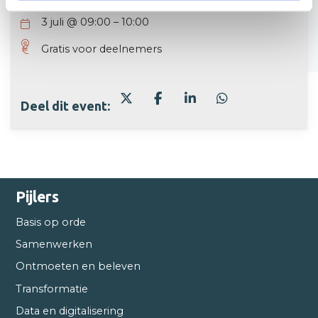
3 juli
@
09:00
–
10:00
Gratis voor deelnemers
Deel dit event:
Pijlers
Basis op orde
Samenwerken
Ontmoeten en beleven
Transformatie
Data en digitalisering