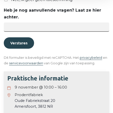
Heb je nog aanvullende vragen? Laat ze hier
achter.
(opent
Dit formulier is beveiligd met reCAPTCHA. Het
privacybeleid
en
(opent in nieuw tabblad)
de
servicevoorwaarden
van Google zijn van toepassing.
Praktische informatie
9 november
@
10:00
–
16:00
Prodentfabriek
Oude Fabriekstraat 20
Amersfoort
,
3812 NR