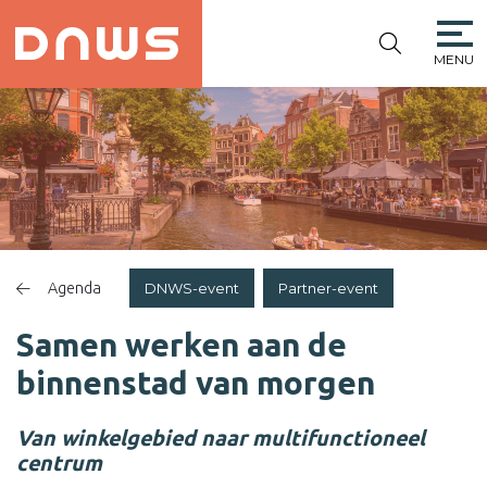
MENU
PLATFORM DE
NIEUWE
WINKELSTRAAT
Agenda
DNWS-event
Partner-event
Samen werken aan de
binnenstad van morgen
Van winkelgebied naar multifunctioneel
centrum