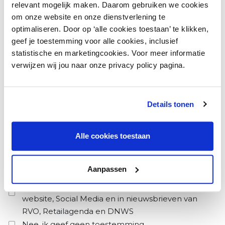
relevant mogelijk maken. Daarom gebruiken we cookies
om onze website en onze dienstverlening te
Naam organisatie/gebied
(Vereist)
optimaliseren. Door op ‘alle cookies toestaan’ te klikken,
geef je toestemming voor alle cookies, inclusief
statistische en marketingcookies. Voor meer informatie
verwijzen wij jou naar onze privacy policy pagina.
Telefoon
(Vereist)
Details tonen
Ik ben lid / een relatie van
Alle cookies toestaan
Toestemming gebruik foto’s en video’s
Aanpassen
Ja, ik geef toestemming om foto’s en video’s
van dit evenement te publiceren op de
website, Social Media en in nieuwsbrieven van
RVO, Retailagenda en DNWS
Nee, ik geef geen toestemming