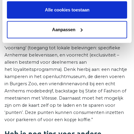
loyaliteitsprogramma opzetten in de stad. In dit
Alle cookies toestaan
programma moet de merkbelofte van de stad Arnhem
naar voren komen en staat beleving centraal. Deelname
aan het loyaliteitsprogramma moet niet alleen voordeel
Aanpassen
(kortingen en cadeaus) opleveren voor de consument,
maar moet vooral de nadruk leggen op beleving en
‘voorrang’ (toegang tot lokale belevingen: specifieke
Arnhemse belevenissen, en voorrecht (exclusiviteit –
alleen bestemd voor deelnemers aan
het loyaliteitsprogramma). Denk hierbij aan: een nachtje
kamperen in het openluchtmuseum, de dieren voeren
in Burgers Zoo, een vriendinnenavond bij een echt
Arnhems modebedrijf, backstage bij State of Fashion of
meetrainen met Vitesse. Daarnaast moet het mogelijk
zijn om de kaart zelf op te laden en te sparen voor
‘punten’. Deze punten kunnen consumenten inzetten
voor parkeren of voor een kopje koffie.”
Heb je nog tips voor andere