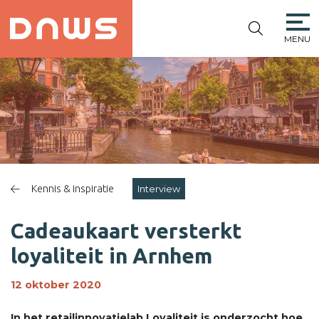
MENU
PLATFORM DE
NIEUWE
WINKELSTRAAT
Kennis & inspiratie
Interview
Cadeaukaart versterkt
loyaliteit in Arnhem
12 oktober 2020
In het retailinnovatielab Loyaliteit is onderzocht hoe