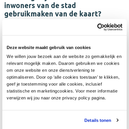
inwoners van de stad
gebruikmaken van de kaart?
“Middels campagnes proberen we inwoners bekend te
maken met de cadeaukaart. Onlangs hebben we het
initiatief ‘Geef jouw held een pluim!’ gelanceerd. Het is
een moeilijke tijd voor vele mensen en met de ‘Dit is PAS
Deze website maakt gebruik van cookies
Arnhem-Pluim’ konden mensen hun held belonen met
We willen jouw bezoek aan de website zo gemakkelijk en
een cadeaukaart. Dit kan bijvoorbeeld een buurvrouw
relevant mogelijk maken. Daarom gebruiken we cookies
zijn of iemand die werkzaam is in de zorg. Een
om onze website en onze dienstverlening te
bijkomend voordeel is dat we met deze actie ook
optimaliseren. Door op ‘alle cookies toestaan’ te klikken,
meteen de lokale ondernemers in Arnhem steunen.
geef je toestemming voor alle cookies, inclusief
Want ook zij hebben het in deze tijd niet altijd makkelijk.”
statistische en marketingcookies. Voor meer informatie
verwijzen wij jou naar onze privacy policy pagina.
Wat zijn jouw wensen op het gebied
van loyaliteit in Arnhem?
“Momenteel zijn wij blij met onze cadeaukaart, maar als
Details tonen
ik kijk naar de toekomst zouden wij het liefst een