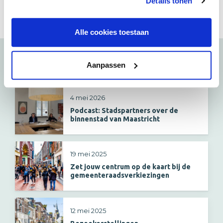
Details tonen
Delen:
Alle cookies toestaan
Bekijk ook
Aanpassen
4 mei 2026
Podcast: Stadspartners over de
binnenstad van Maastricht
19 mei 2025
Zet jouw centrum op de kaart bij de
gemeenteraadsverkiezingen
12 mei 2025