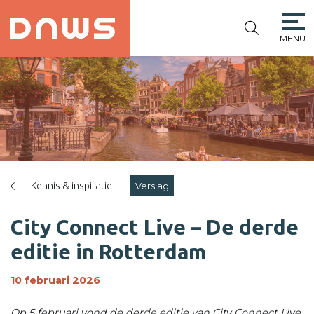
MENU
PLATFORM DE
NIEUWE
WINKELSTRAAT
Kennis & inspiratie
Verslag
City Connect Live – De derde
editie in Rotterdam
10 februari 2026
Op 5 februari vond de derde editie van City Connect Live