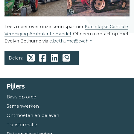
Lees meer over onze kennispartner
Koninklijke Centrale
Vereniging Ambulante Handel
. Of neem contact op met
Evelyn Bethume via
e.bethume@cvah.nl
.
Delen:
Pijlers
Basis op orde
Samenwerken
Ontmoeten en beleven
Transformatie