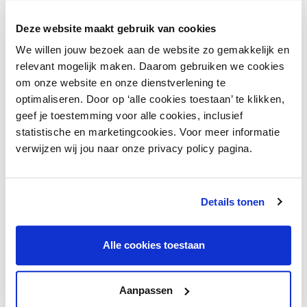
betrokken in de gesprekken voor goede samenwerking.
Deze website maakt gebruik van cookies
De resultaten zijn positief. En juist omdat belangen een
grote rol spelen, is het goed om met elkaar in gesprek
We willen jouw bezoek aan de website zo gemakkelijk en
te blijven en de ontwikkelingen voor en van de
relevant mogelijk maken. Daarom gebruiken we cookies
ambulante handel te volgen.
om onze website en onze dienstverlening te
optimaliseren. Door op ‘alle cookies toestaan’ te klikken,
Vergunningsduur en zero-
geef je toestemming voor alle cookies, inclusief
emissiezone
statistische en marketingcookies. Voor meer informatie
verwijzen wij jou naar onze privacy policy pagina.
Is het allemaal rozengeur en maneschijn? Nee, zeker
niet. De ambulante handel staat voor grote uitdagingen.
We krijgen te maken met wetten betreffende
Details tonen
vergunningsduur die zijn opgelegd vanuit Brussel. Deze
zijn ingestoken volgens de Europese Dienstenrichtlijn en
binnen de ambulante handel bekend onder ‘schaarse
Alle cookies toestaan
vergunningen’. Om onze leefomgeving ook voor de
toekomst acceptabel te houden moeten we duurzamer
gaan rijden. Dat houdt in dat veel ondernemers binnen
Aanpassen
de ambulante handel vanaf 2025 bij aanschaf van een