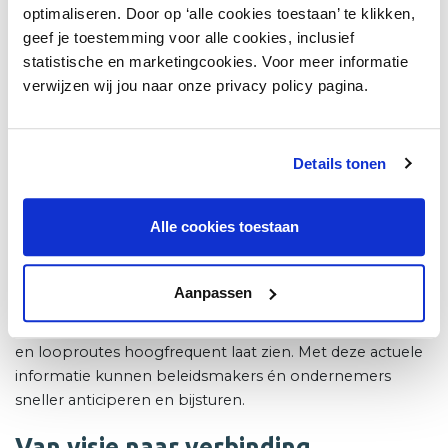
optimaliseren. Door op ‘alle cookies toestaan’ te klikken,
Groningers zien kansen voor een economie waarbij het
geef je toestemming voor alle cookies, inclusief
draait om toerisme en verblijfskwaliteit en niet alleen
statistische en marketingcookies. Voor meer informatie
massaconsumptie. Bezoekers die niet alleen komen
verwijzen wij jou naar onze privacy policy pagina.
winkelen en eten, maar van de binnenstad willen
genieten door er te verblijven en dingen te beleven. Er
worden miljoenen geïnvesteerd in onder meer de
vrijetijdseconomie, ook vanuit de Economische Agenda
Details tonen
van ‘Nij Begun’; het fonds om Groningen weer op te
bouwen na de verwoestende gevolgen van decennia
Alle cookies toestaan
gaswinning.
Om dit goed te kunnen sturen, is data essentieel. De GCC
Aanpassen
wil een Binnenstadsmonitor: een dataset die
bezoekersaantallen, verblijfsduur, bestedingspatronen
en looproutes hoogfrequent laat zien. Met deze actuele
informatie kunnen beleidsmakers én ondernemers
sneller anticiperen en bijsturen.
Van visie naar verbinding