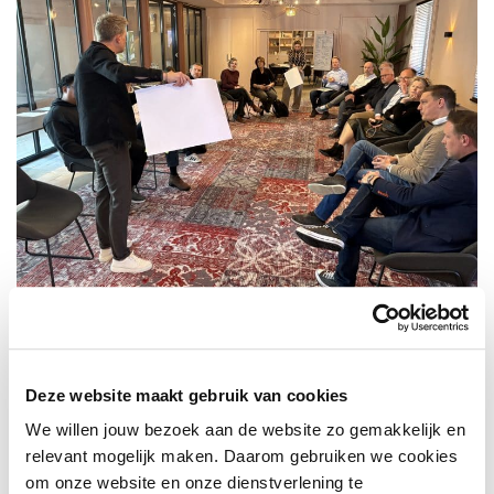
Vrijetijdseconomie & data als
motor voor ontwikkeling
Deze website maakt gebruik van cookies
Een belangrijke pijler in de gemeentelijke visie is de
We willen jouw bezoek aan de website zo gemakkelijk en
vrijetijdseconomie. Het doel van de verenigde
relevant mogelijk maken. Daarom gebruiken we cookies
ondernemers is dat de binnenstad in 2035 wordt gezien
om onze website en onze dienstverlening te
als de meest gastvrije binnenstad van Nederland. De