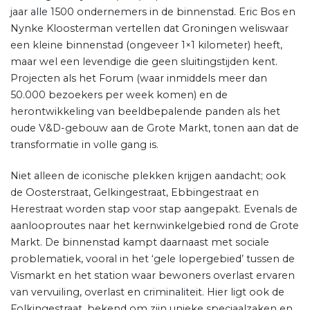
jaar alle 1500 ondernemers in de binnenstad. Eric Bos en
Nynke Kloosterman vertellen dat Groningen weliswaar
een kleine binnenstad (ongeveer 1×1 kilometer) heeft,
maar wel een levendige die geen sluitingstijden kent.
Projecten als het Forum (waar inmiddels meer dan
50.000 bezoekers per week komen) en de
herontwikkeling van beeldbepalende panden als het
oude V&D-gebouw aan de Grote Markt, tonen aan dat de
transformatie in volle gang is.
Niet alleen de iconische plekken krijgen aandacht; ook
de Oosterstraat, Gelkingestraat, Ebbingestraat en
Herestraat worden stap voor stap aangepakt. Evenals de
aanlooproutes naar het kernwinkelgebied rond de Grote
Markt. De binnenstad kampt daarnaast met sociale
problematiek, vooral in het ‘gele lopergebied’ tussen de
Vismarkt en het station waar bewoners overlast ervaren
van vervuiling, overlast en criminaliteit. Hier ligt ook de
Folkingestraat, bekend om zijn unieke speciaalzaken en