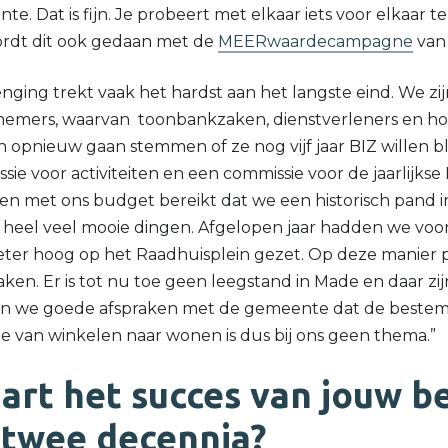
. Dat is fijn. Je probeert met elkaar iets voor elkaar t
ordt dit ook gedaan met de
MEERwaardecampagne
van
ng trekt vaak het hardst aan het langste eind. We zijn 
emers, waarvan toonbankzaken, dienstverleners en h
 opnieuw gaan stemmen of ze nog vijf jaar BIZ willen bl
ie voor activiteiten en een commissie voor de jaarlijkse
n met ons budget bereikt dat we een historisch pand 
 heel veel mooie dingen. Afgelopen jaar hadden we voor
ter hoog op het Raadhuisplein gezet. Op deze manier 
ken. Er is tot nu toe geen leegstand in Made en daar zij
n we goede afspraken met de gemeente dat de bestem
tie van winkelen naar wonen is dus bij ons geen thema.”
art het succes van jouw be
 twee decennia?