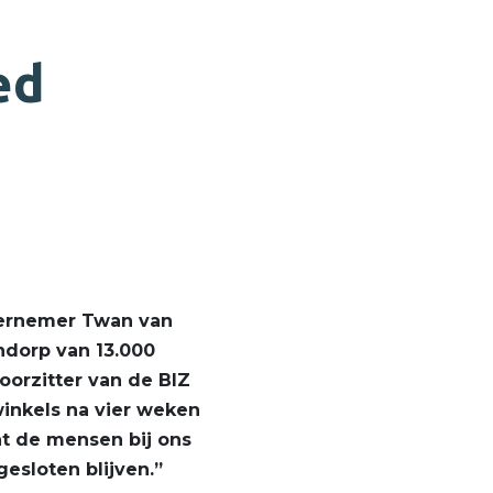
ed
ndernemer Twan van
rndorp van 13.000
orzitter van de BIZ
winkels na vier weken
at de mensen bij ons
esloten blijven.”