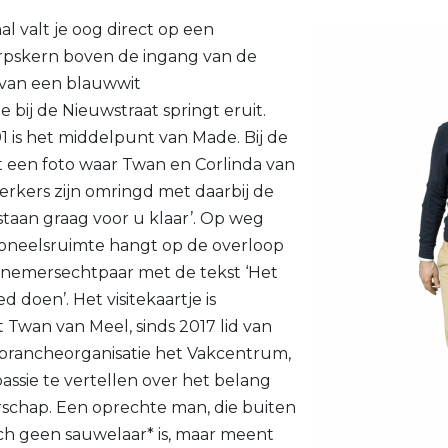
al valt je oog direct op een
rpskern boven de ingang van de
n van een blauwwit
ij de Nieuwstraat springt eruit.
1 is het middelpunt van Made. Bij de
 een foto waar Twan en Corlinda van
kers zijn omringd met daarbij de
j staan graag voor u klaar’. Op weg
soneelsruimte hangt op de overloop
rnemersechtpaar met de tekst ‘Het
oen’. Het visitekaartje is
Twan van Meel, sinds 2017 lid van
brancheorganisatie het Vakcentrum,
assie te vertellen over het belang
schap. Een oprechte man, die buiten
ch geen sauwelaar* is, maar meent