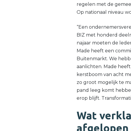
regelen met de gemeente
Op nationaal niveau w
“Een ondernemersverengi
BIZ met honderd deeln
najaar moeten de leden
Made heeft een commiss
Buitenmarkt. We hebbe
aanlichten. Made heeft
kerstboom van acht me
zo groot mogelijk te ma
pand leeg komt hebbe
erop blijft. Transforma
Wat verkla
afgelopen