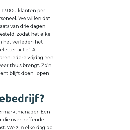
 17.000 klanten per
rsoneel. We willen dat
aats van drie dagen
steld, zodat het elke
in het verleden het
etter actie’’. Al
aren iedere vrijdag een
eer thuis brengt. Zo’n
uent blijft doen, lopen
iebedrijf?
upermarktmanager. Een
r die overtreffende
st. We zijn elke dag op