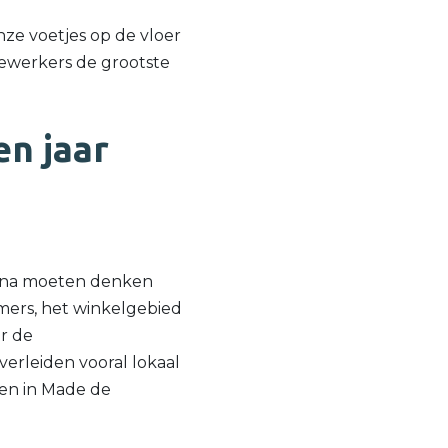
ze voetjes op de vloer
edewerkers de grootste
en jaar
e na moeten denken
mers, het winkelgebied
r de
erleiden vooral lokaal
ten in Made de