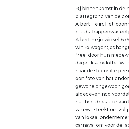
Bij binnenkomst in de h
plattegrond van de do
Albert Heijn. Het icoo
boodschappenwagentje b
Albert Heijn winkel 879
winkelwagentjes hangt
Meel door hun medewer
dagelijkse belofte: ‘Wi
naar de sfeervolle per
een foto van het onde
gewone ongewoon goed d
afgegeven nog voordat 
het hoofdbestuur van 
van wal steekt om vol p
van lokaal ondernemer
carnaval om voor de la