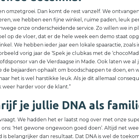
en omzetgroei. Dan komt de rest vanzelf. We ontvangen
eren, we hebben een fijne winkel, ruime paden, leuk pe
wege onze onderscheidende service. Zo willen we in pl
 op de vloer, dat er de hele week een demo staat opge
winkel. We hebben ieder jaar een lokale spaaractie, zoals 
orbeeld vorig jaar de ‘Spek je clubkas met de ‘chocoMadel
oofdsponsor van de Vierdaagse in Made. Ook laten we al j
 die de bejaarden ophaalt om boodschappen te doen, en w
maar het is wel harstikke leuk. Als je dit allemaal conseq
weer harder voor de klant.”
ijf je jullie DNA als famil
r vraagt. We hadden het er laatst nog over met onze s
en ons: ‘Het gewone ongewoon goed doen’. Altijd net wee
 is belangrijker dan resultaat. Dat DNA is wel de toekom