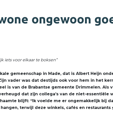
ewone ongewoon go
k iets voor elkaar te boksen”
okale gemeenschap in Made, dat is Albert Heijn o
Zijn vader was dat destijds ook voor hem in het ke
el is van de Brabantse gemeente Drimmelen. Als vo
verheugd dat zijn collega’s van de niet-essentiële 
haamte blijft: “Ik voelde me er ongemakkelijk bij d
angen, terwijl deze winkels, cafés en restaurants g