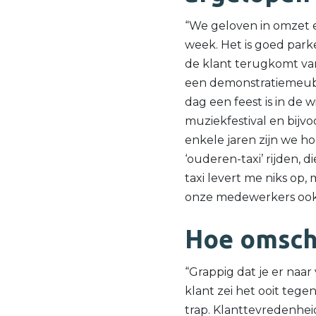
“We geloven in omzet 
week. Het is goed park
de klant terugkomt van
een demonstratiemeubel
dag een feest is in de 
muziekfestival en bijvo
enkele jaren zijn we h
‘ouderen-taxi’ rijden,
taxi levert me niks op, 
onze medewerkers ook 
Hoe omschr
“Grappig dat je er naa
klant zei het ooit teg
trap. Klanttevredenheid