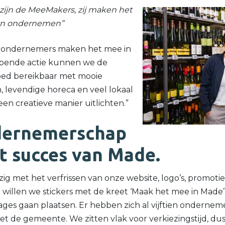
zijn de MeeMakers, zij maken het
nen ondernemen”
a-ondernemers maken het mee in
opende actie kunnen we de
goed bereikbaar met mooie
n, levendige horeca en veel lokaal
n creatieve manier uitlichten.”
dernemerschap
t succes van Made.
zig met het verfrissen van onze website, logo’s, promotie
willen we stickers met de kreet ‘Maak het mee in Made’
alages gaan plaatsen. Er hebben zich al vijftien ondern
t de gemeente. We zitten vlak voor verkiezingstijd, du