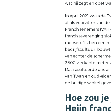
wat hij zegt en doet wat
In april 2021 zwaaide T
af als voorzitter van d
Franchisenemers (VAHFR
franchiseverenging slokt
mensen. “Ik ben een m
bedrijfscultuur, bouwt 
van achter de schermen.
2800 vierkante meter win
Dat resulteerde onder 
van Twan en oud-eigena
de huidige winkel geve
Hoe zou je
Heijn fran