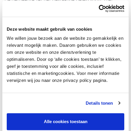
parkeergarages aan de rand van het centrum en
verbeteringen in fietsparkeren. Samen met
centrummanagement willen we beter communiceren
over parkeermogelijkheden, zoals goedkoper parkeren
Deze website maakt gebruik van cookies
bij reservering vooraf en gratis fietsenstallingen. Ook
We willen jouw bezoek aan de website zo gemakkelijk en
kijken we naar betere zichtbaarheid van
relevant mogelijk maken. Daarom gebruiken we cookies
kortparkeerplekken. Centrummanagement pleit voor
om onze website en onze dienstverlening te
een én-én-beleid, waarbij zowel fietsers als
optimaliseren. Door op ‘alle cookies toestaan’ te klikken,
automobilisten goed gefaciliteerd worden.
geef je toestemming voor alle cookies, inclusief
statistische en marketingcookies. Voor meer informatie
Leidt het onderzoek tot veranderingen in de
verwijzen wij jou naar onze privacy policy pagina.
stad?
Vooral de gedeelde inzichten zijn waardevol.
Details tonen
Automobilisten zijn belangrijk voor bepaalde branches,
maar ook een aantrekkelijke buitenruimte en goede
fietsvoorzieningen blijven speerpunten.
Alle cookies toestaan