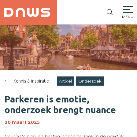
MENU
PLATFORM DE
NIEUWE
WINKELSTRAAT
Kennis & inspiratie
Artikel
Onderzoek
Parkeren is emotie,
onderzoek brengt nuance
20 maart 2025
Verplaatsings- en bestedingsonderzoek in de praktijk