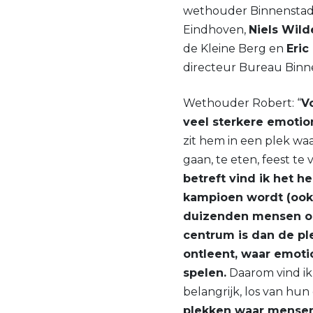
wethouder Binnensta
Eindhoven,
Niels Wil
de Kleine Berg en
Eric
directeur Bureau Binn
Wethouder Robert: “
V
veel sterkere emotio
zit hem in een plek waa
gaan, te eten, feest te 
betreft vind ik het h
kampioen wordt (ook
duizenden mensen o
centrum is dan de ple
ontleent, waar emoti
spelen.
Daarom vind i
belangrijk, los van hu
plekken waar mensen