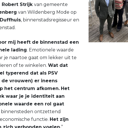
d
Robert Strijk
van gemeente
denberg
van Wildenberg Mode op
 Duffhuis
, binnenstadsregisseur en
enstad.
oor mij heeft de binnenstad een
nele lading
. Emotionele waarde
r je naartoe gaat om lekker uit te
vieren of te winkelen.
Wat dat
eel typerend dat als PSV
 de vrouwen) er ineens
p het centrum afkomen.
Het
k waar je je identiteit aan
onele waarde een rol gaat
k binnensteden ontzettend
n economische functie.
Het zijn
 zich verbonden voelen.
”