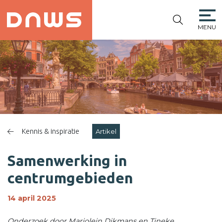
MENU
PLATFORM DE
NIEUWE
WINKELSTRAAT
Kennis & inspiratie
Artikel
Samenwerking in
centrumgebieden
14 april 2025
Onderzoek door Marjolein Dikmans en Tineke