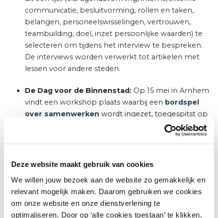
communicatie, besluitvorming, rollen en taken,
belangen, personeelswisselingen, vertrouwen,
teambuilding, doel, inzet persoonlijke waarden) te
selecteren om tijdens het interview te bespreken.
De interviews worden verwerkt tot artikelen met
lessen voor andere steden.
De Dag voor de Binnenstad:
Op 15 mei in Arnhem
vindt een workshop plaats waarbij een
bordspel
over samenwerken
wordt ingezet, toegespitst op
de onderzoeksvragen. Dit is om met deelnemers in
verschillende rollen na te denken over benodigde
afspraken voor een sterke fundering.
Deze website maakt gebruik van cookies
Werksessie in Utrecht:
Op 16 juni is een
We willen jouw bezoek aan de website zo gemakkelijk en
interactieve werksessie in Utrecht gepland om de
relevant mogelijk maken. Daarom gebruiken we cookies
bevindingen uit de interviews te bespreken en
om onze website en onze dienstverlening te
gezamenlijk te werken aan de versterking van de
optimaliseren. Door op ‘alle cookies toestaan’ te klikken,
samenwerkingsfundering.