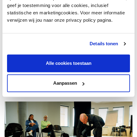
geef je toestemming voor alle cookies, inclusief
statistische en marketingcookies. Voor meer informatie
Planning
verwijzen wij jou naar onze privacy policy pagina.
De zomerperiode wordt gebruikt om een
conceptpublicatie te schrijven, die ruim voor 9
september naar de deelnemers wordt gestuurd voor
Details tonen
feedback tijdens een online bijeenkomst.
De uiteindelijke publicatie, inclusief interviews, een
Alle cookies toestaan
ingrediëntenlijst voor sterkere overeenkomsten en
tools, wordt op 13 november tijdens het
Aanpassen
jubileumcongres van Platform
Binnenstadsmanagement gepresenteerd.