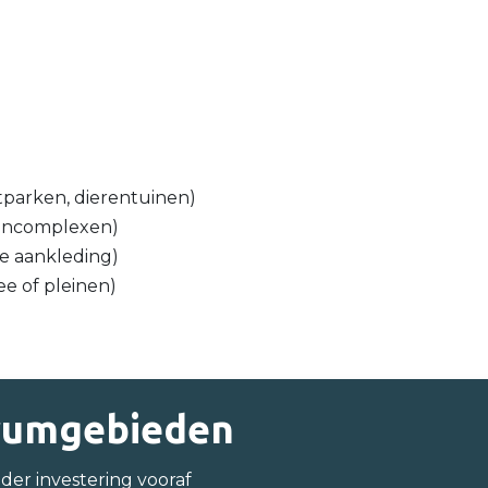
tparken, dierentuinen)
ooncomplexen)
ne aankleding)
ee of pleinen)
trumgebieden
der investering vooraf