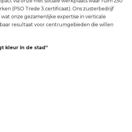
impact via onze met sociale werkplaats waar ruim 250
ken (PSO Trede 3 certificaat). Ons zusterbedrijf
 wat onze gezamenlijke expertise in verticale
tbaar resultaat voor centrumgebieden die willen
 kleur in de stad”