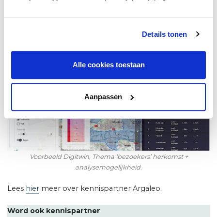
Én zoals gezegd: inspelen met voorspellende data op de
toekomstige realiteit.”
Details tonen
Alle cookies toestaan
Aanpassen
Voorbeeld Digitwin, Thema ‘bezoekers’ herkomst +
analysemogelijkheid.
Lees
hier
meer over kennispartner Argaleo.
Word ook kennispartner