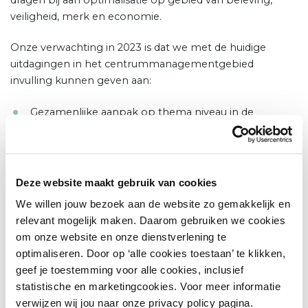
veiligheid, merk en economie.
Onze verwachting in 2023 is dat we met de huidige
uitdagingen in het centrummanagementgebied
invulling kunnen geven aan:
Gezamenlijke aanpak op thema niveau in de
binnenstad
Ondersteuning bij de verbreding van de
informatiebehoefte
Deze website maakt gebruik van cookies
Integrale datavoorziening in 1 overzicht
We willen jouw bezoek aan de website zo gemakkelijk en
Stakeholder / ecosysteemmanagement
relevant mogelijk maken. Daarom gebruiken we cookies
(transparantie in plannen en besluitvorming)
om onze website en onze dienstverlening te
Datagedreven werken; Niet meer op basis van
optimaliseren. Door op ‘alle cookies toestaan’ te klikken,
gevoel, maar op basis van actuele, gedegen
geef je toestemming voor alle cookies, inclusief
informatie besluiten nemen ten behoeve van
statistische en marketingcookies. Voor meer informatie
strategie en visie.
verwijzen wij jou naar onze privacy policy pagina.