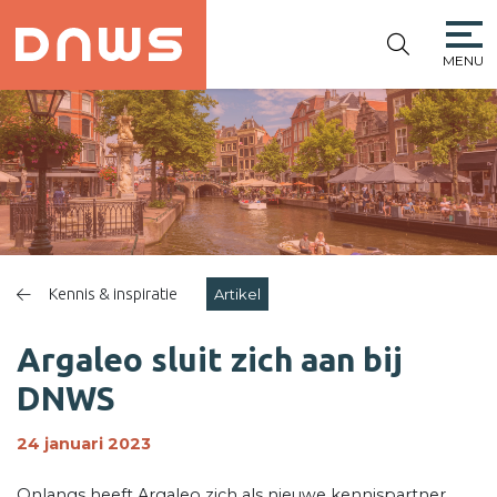
MENU
PLATFORM DE
NIEUWE
WINKELSTRAAT
Kennis & inspiratie
Artikel
Argaleo sluit zich aan bij
DNWS
24 januari 2023
Onlangs heeft Argaleo zich als nieuwe kennispartner