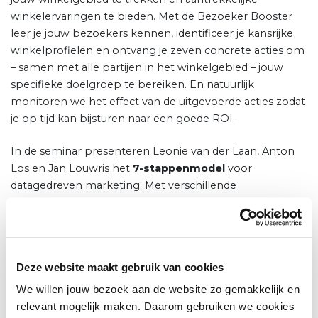
winkelervaringen te bieden. Met de Bezoeker Booster
leer je jouw bezoekers kennen, identificeer je kansrijke
winkelprofielen en ontvang je zeven concrete acties om
– samen met alle partijen in het winkelgebied – jouw
specifieke doelgroep te bereiken. En natuurlijk
monitoren we het effect van de uitgevoerde acties zodat
je op tijd kan bijsturen naar een goede ROI.
In de seminar presenteren Leonie van der Laan, Anton
Los en Jan Louwris het
7-stappenmodel
voor
datagedreven marketing. Met verschillende
praktijkvoorbeelden, waaronder Roermond, laten we
zien wat de waarde is van datagedreven marketing en
hoe dit bijdraagt aan een gezamenlijke, effectieve
aanpak. Gerlant Lettinga van
INretail neemt je mee in
Deze website maakt gebruik van cookies
de het belang van data en vertelt over het data
platform Retail Insiders.
Henk Gianotten
verzorgt een
We willen jouw bezoek aan de website zo gemakkelijk en
interactief vraaggesprek tussen alle presentaties door.
relevant mogelijk maken. Daarom gebruiken we cookies