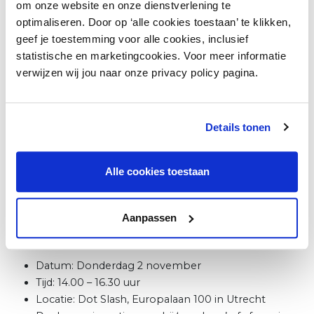
om onze website en onze dienstverlening te
Op een rij:
optimaliseren. Door op ‘alle cookies toestaan’ te klikken,
geef je toestemming voor alle cookies, inclusief
14:00 – Inloop:
Ontmoet andere retail
statistische en marketingcookies. Voor meer informatie
enthousiastelingen en geniet van een
verwijzen wij jou naar onze privacy policy pagina.
welkomstdrankje.
14:30 – Start Programma:
Laat je inspireren door
onze sprekers terwijl ze je meenemen in het
Details tonen
Bezoeker Booster stappenplan en het belang van
datagedreven marketing.
16:30 – Borrel:
Sluit de middag af met een gezellige
Alle cookies toestaan
borrel en de mogelijkheid om vragen te stellen aan
onze experts.
Aanpassen
Praktisch
Datum: Donderdag 2 november
Tijd: 14.00 – 16.30 uur
Locatie: Dot Slash, Europalaan 100 in Utrecht