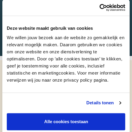
communiceren) en marketingactiviteiten
(branchering, evenementen, aankleding en
inrichting openbare ruimte etc). Zodat het
centrumgebied de kansrijke doelgroepen beter
Deze website maakt gebruik van cookies
weet te bedienen én aan te spreken, op een manier
We willen jouw bezoek aan de website zo gemakkelijk en
dat past bij het soort centrumgebied dat je wil zijn.
relevant mogelijk maken. Daarom gebruiken we cookies
om onze website en onze dienstverlening te
optimaliseren. Door op ‘alle cookies toestaan’ te klikken,
geef je toestemming voor alle cookies, inclusief
statistische en marketingcookies. Voor meer informatie
verwijzen wij jou naar onze privacy policy pagina.
Details tonen
Alle cookies toestaan