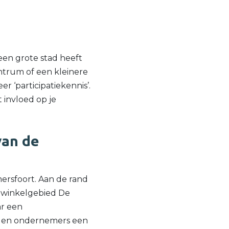
een grote stad heeft
trum of een kleinere
r ‘participatiekennis’.
 invloed op je
van de
mersfoort. Aan de rand
r winkelgebied De
ar een
en en ondernemers een