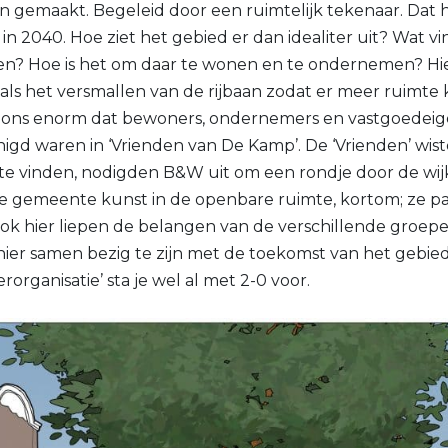
gemaakt. Begeleid door een ruimtelijk tekenaar. Dat h
n 2040. Hoe ziet het gebied er dan idealiter uit? Wat vi
en? Hoe is het om daar te wonen en te ondernemen? H
oals het versmallen van de rijbaan zodat er meer ruimte
p ons enorm dat bewoners, ondernemers en vastgoedeig
enigd waren in ‘Vrienden van De Kamp’. De ‘Vrienden’ wi
 te vinden, nodigden B&W uit om een rondje door de wi
 gemeente kunst in de openbare ruimte, kortom; ze par
 ook hier liepen de belangen van de verschillende groepen 
ier samen bezig te zijn met de toekomst van het gebie
organisatie’ sta je wel al met 2-0 voor.