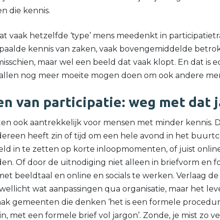
n die kennis.
is dat vaak hetzelfde ‘type’ mens meedenkt in participatiet
paalde kennis van zaken, vaak bovengemiddelde betrokk
isschien, maar wel een beeld dat vaak klopt. En dat is e
jn allen nog meer moeite mogen doen om ook andere men
n van participatie: weg met dat
cten ook aantrekkelijk voor mensen met minder kennis.
iedereen heeft zin of tijd om een hele avond in het buu
ld in te zetten op korte inloopmomenten, of juist onlin
en. Of door de uitnodiging niet alleen in briefvorm en 
et beeldtaal en online en socials te werken. Verlaag d
wellicht wat aanpassingen qua organisatie, maar het leve
vaak gemeenten die denken ‘het is een formele procedur
n, met een formele brief vol jargon’. Zonde, je mist zo ve