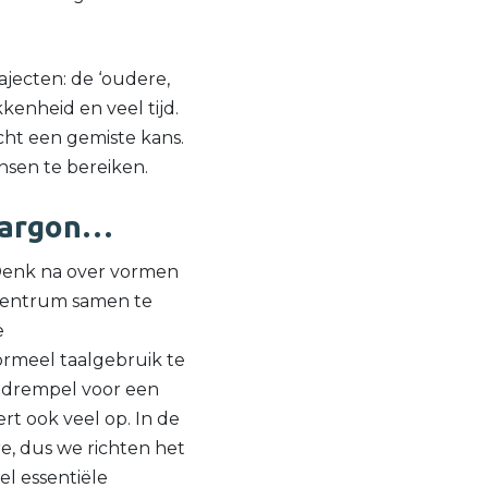
rajecten: de ‘oudere,
enheid en veel tijd.
cht een gemiste kans.
sen te bereiken.
 jargon…
 Denk na over vormen
rtcentrum samen te
e
formeel taalgebruik te
e drempel voor een
rt ook veel op. In de
e, dus we richten het
el essentiële