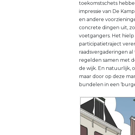
toekomstschets hebben 
impressie van De Kamp i
en andere voorziening
concrete dingen uit, z
voetgangers. Het hiel
participatietraject ver
raadsvergaderingen al
regelden samen met de
de wijk. En natuurlijk,
maar door op deze man
bundelen in een ‘burger