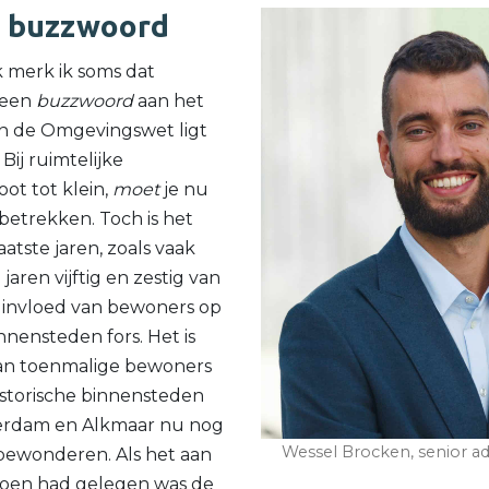
 buzzwoord
k merk ik soms dat
e een
buzzwoord
aan het
an de Omgevingswet ligt
Bij ruimtelijke
ot tot klein,
moet
je nu
etrekken. Toch is het
laatste jaren, zoals vaak
jaren vijftig en zestig van
 invloed van bewoners op
nnensteden fors. Het is
an toenmalige bewoners
istorische binnensteden
terdam en Alkmaar nu nog
Wessel Brocken, senior ad
 bewonderen. Als het aan
toen had gelegen was de