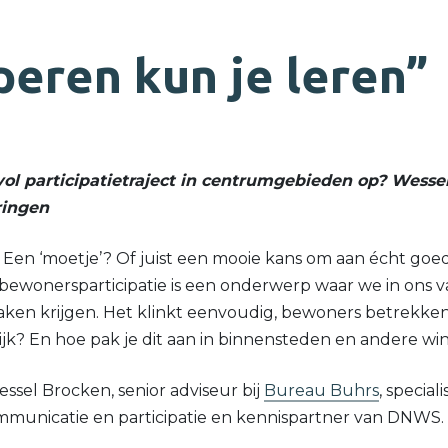
peren kun je leren”
vol participatietraject in centrumgebieden op? Wess
ringen
Een ‘moetje’? Of juist een mooie kans om aan écht go
bewonersparticipatie is een onderwerp waar we in ons v
aken krijgen. Het klinkt eenvoudig, bewoners betrekken
rijk? En hoe pak je dit aan in binnensteden en andere w
sel Brocken, senior adviseur bij
Bureau Buhrs
, special
mmunicatie en participatie en kennispartner van DNWS.