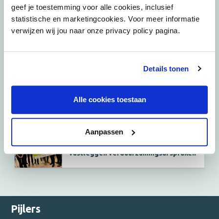
Podcast: Stadspartners over de
geef je toestemming voor alle cookies, inclusief
binnenstad van Den Haag
statistische en marketingcookies. Voor meer informatie
verwijzen wij jou naar onze privacy policy pagina.
11 juni 2026
Podcast: Stadspartners over de
binnenstad van Eindhoven
Details tonen
Alle cookies toestaan
Aanpassen
10 juni 2026
Green Lease: nieuwe standaard voor
vastleggen verduurzamingsafspraken
Pijlers