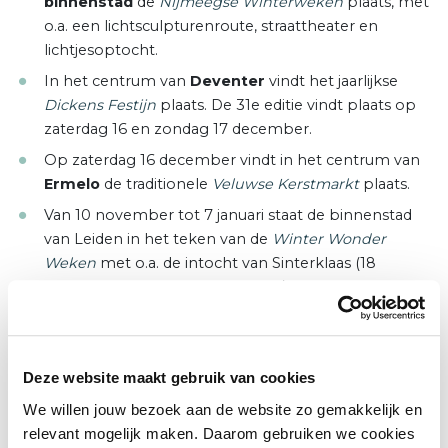
binnenstad
de
Nijmeegse Winterweken
plaats, met
o.a. een lichtsculpturenroute, straattheater en
lichtjesoptocht.
In het centrum van
Deventer
vindt het jaarlijkse
Dickens Festijn
plaats. De 31e editie vindt plaats op
zaterdag 16 en zondag 17 december.
Op zaterdag 16 december vindt in het centrum van
Ermelo
de traditionele
Veluwse Kerstmarkt
plaats.
Van 10 november tot 7 januari staat de binnenstad
van Leiden in het teken van de
Winter Wonder
Weken
met o.a. de intocht van Sinterklaas (18
november) een kerstmarkt (13 t/m 17 december) en
een drijvende ijsbaan (9 december t/m 7 januari).
In het centrum van
Utrecht
vinden
diverse
activiteiten
plaats, waaronder de Sinterklaasintocht
Deze website maakt gebruik van cookies
op 19 november en op 9 en 10 december de ‘Swan
We willen jouw bezoek aan de website zo gemakkelijk en
Market Neude’.
relevant mogelijk maken. Daarom gebruiken we cookies
In het centrum van
Zeist
wordt
Winter Wonderland