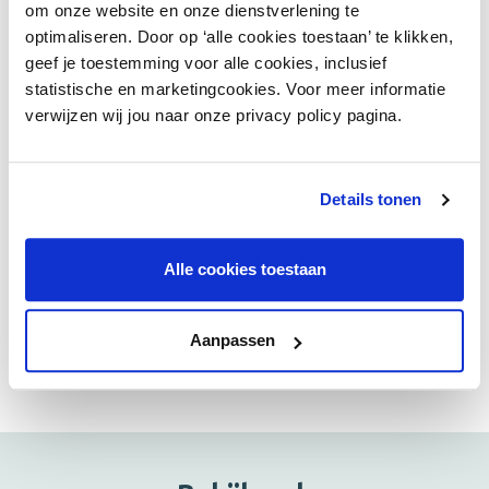
om onze website en onze dienstverlening te
Zeist
georganiseerd. Diverse organisaties en
optimaliseren. Door op ‘alle cookies toestaan’ te klikken,
ondernemers hebben de handen inéén geslagen
geef je toestemming voor alle cookies, inclusief
om het grootste evenement van het jaar te
statistische en marketingcookies. Voor meer informatie
organiseren. Er vinden verschillende kerstmarkten
verwijzen wij jou naar onze privacy policy pagina.
plaats, een Moonlight Shopping Market en er is een
grote overdekte ijsbaan.
Details tonen
Inspireer elkaar
Zelf ook jouw programma voor december delen? Laat
Alle cookies toestaan
het weten via het
bericht op Chainels
. Zo kunnen we
elkaar inspireren voor nu of wellicht volgend jaar.
Aanpassen
Delen: