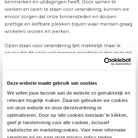
kenmerken en uitdagingen heeft. Door samen te
werken en open te staan voor verandering, kunnen we
ervoor zorgen dat onze binnensteden en dorpen
prettige en leefbare plekken blijven waar mensen graag
winkelen, wonen en werken.
Open staan voor verandering lijkt makkelijk maar ik
ervaar dat dit voor veel mensen moelijker is dan gedacht.
Mijn advies: betrek de klant. Ga in gesprek met klanten,
zowel bezoekers als bewoners. Luister actief naar de
wensen en behoeften en neem dit mee in je plannen.
Het zorgt niet alleen voor een open houding maar ook
Deze website maakt gebruik van cookies
voor mooie ontmoetingen en gesprekken die je
We willen jouw bezoek aan de website zo gemakkelijk en
verrijken. Want het verkopen van spullen is belangrijk,
relevant mogelijk maken. Daarom gebruiken we cookies
maar ontmoetingen met klanten en de
om onze website en onze dienstverlening te
maatschappelijke waarde hiervan is eigenlijk waar het
optimaliseren. Door op ‘alle cookies toestaan’ te klikken,
om draait.
geef je toestemming voor alle cookies, inclusief
statistische en marketingcookies. Voor meer informatie
Een hele fijne Koningsdag!
verwijzen wij jou naar onze privacy policy pagina.