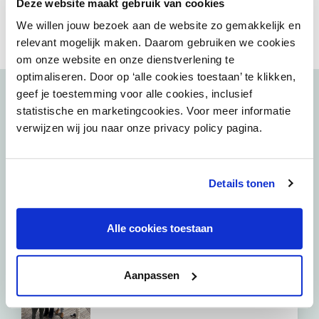
Deze website maakt gebruik van cookies
Delen:
We willen jouw bezoek aan de website zo gemakkelijk en
relevant mogelijk maken. Daarom gebruiken we cookies
om onze website en onze dienstverlening te
optimaliseren. Door op ‘alle cookies toestaan’ te klikken,
geef je toestemming voor alle cookies, inclusief
Bekijk ook
statistische en marketingcookies. Voor meer informatie
verwijzen wij jou naar onze privacy policy pagina.
23 juni 2026
Podcast: Stadspartners over de
Details tonen
binnenstad van Den Haag
Alle cookies toestaan
11 juni 2026
Podcast: Stadspartners over de
binnenstad van Eindhoven
Aanpassen