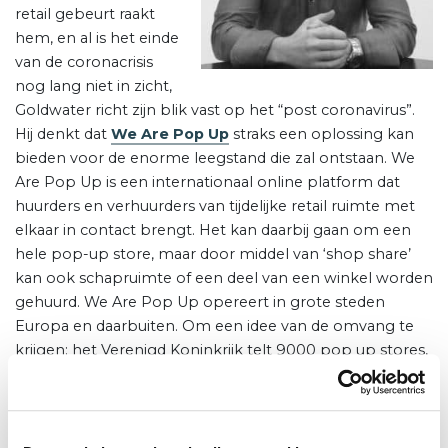
retail gebeurt raakt
hem, en al is het einde
van de coronacrisis
nog lang niet in zicht,
Goldwater richt zijn blik vast op het “post coronavirus”.
Hij denkt dat
We Are Pop Up
straks een oplossing kan
bieden voor de enorme leegstand die zal ontstaan. We
Are Pop Up is een internationaal online platform dat
huurders en verhuurders van tijdelijke retail ruimte met
elkaar in contact brengt. Het kan daarbij gaan om een
hele pop-up store, maar door middel van ‘shop share’
kan ook schapruimte of een deel van een winkel worden
gehuurd. We Are Pop Up opereert in grote steden
Europa en daarbuiten. Om een idee van de omvang te
krijgen: het Verenigd Koninkrijk telt 9000 pop up stores,
waarvan bijna de helft in Londen.
Lees het het artikel op de Retailagenda
.