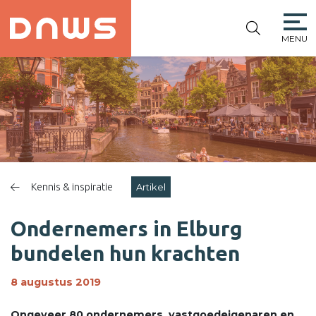
MENU
PLATFORM DE
NIEUWE
WINKELSTRAAT
Kennis & inspiratie
Artikel
Ondernemers in Elburg
bundelen hun krachten
8 augustus 2019
Ongeveer 80 ondernemers, vastgoedeigenaren en