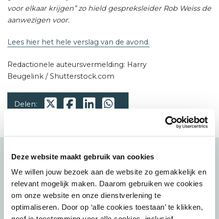
voor elkaar krijgen” zo hield gespreksleider Rob Weiss de
aanwezigen voor.
Lees hier het hele verslag van de avond.
Redactionele auteursvermelding: Harry
Beugelink / Shutterstock.com
Delen:
Deze website maakt gebruik van cookies
Bekijk ook
We willen jouw bezoek aan de website zo gemakkelijk en
relevant mogelijk maken. Daarom gebruiken we cookies
om onze website en onze dienstverlening te
23 juni 2026
optimaliseren. Door op ‘alle cookies toestaan’ te klikken,
Podcast: Stadspartners over de
binnenstad van Den Haag
geef je toestemming voor alle cookies, inclusief