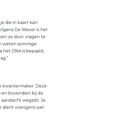
je die in kaart kan
Volgens De Wever is het
oen ze door vragen te
rom weten sommige
 het DNA is bepaald,
ag.”
e kwartiermaker. Deze
n en bovendien bij de
de aandacht wegebt. Je
er dient overigens wel