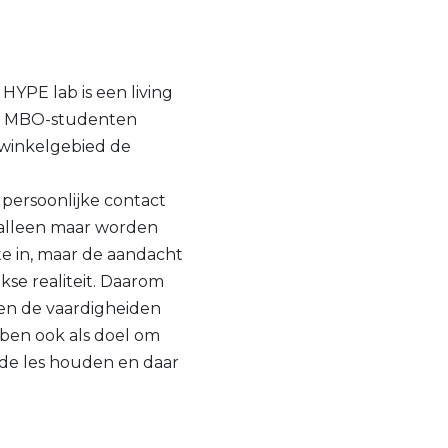
YPE lab is een living
 en MBO-studenten
 winkelgebied de
 persoonlijke contact
b alleen maar worden
te in, maar de aandacht
kse realiteit. Daarom
 en de vaardigheiden
ben ook als doel om
j de les houden en daar