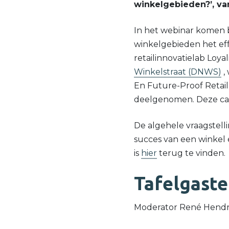
winkelgebieden?’, v
In het webinar komen bev
winkelgebieden het eff
retailinnovatielab Loy
Winkelstraat (DNWS)
,
En Future-Proof Retai
deelgenomen. Deze case
De algehele vraagstelli
succes van een winkel 
is
hier
terug te vinden.
Tafelgast
Moderator René Hendrik