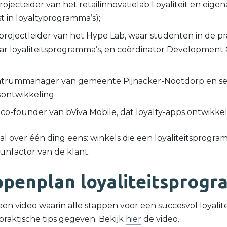
ojecteider van het retailinnovatielab Loyaliteit en eig
st in loyaltyprogramma’s);
 projectleider van het Hype Lab, waar studenten in de p
r loyaliteitsprogramma’s, en coördinator Development
trummanager van gemeente Pijnacker-Nootdorp en seni
dsontwikkeling;
co-founder van bViva Mobile, dat loyalty-apps ontwikkel
eval over één ding eens: winkels die een loyaliteitsprogr
nfactor van de klant.
ppenplan loyaliteitsprogr
een video waarin alle stappen voor een succesvol loyali
raktische tips gegeven. Bekijk
hi
e
r
de video.