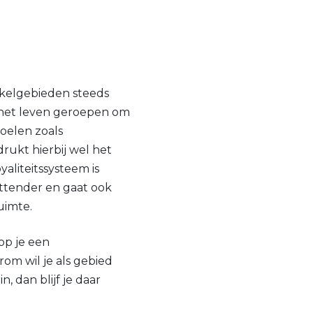
nkelgebieden steeds
 het leven geroepen om
oelen zoals
rukt hierbij wel het
aliteitssysteem is
attender en gaat ook
uimte.
op je een
om wil je als gebied
, dan blijf je daar