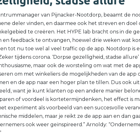
elligheid, stadse allure
ntrummanager van Pijnacker-Nootdorp, beaamt de noo
mene deler vinden, en daarmee ook het streven en doel
kelgebied te creëren. Het HYPE lab bracht ons in de 
n en feedback te ontvangen, hoewel drie weken wat kort 
n tot nu toe wel al veel traffic op de app. Nootdorp is ee
eker tijdens corona. ‘Dorpse gezelligheid, stadse allure’ 
 enthousiasme, maar ook de worsteling om wat met de a
iseren om met winkeliers de mogelijkheden van de app 
men en de app naar een hoger plan te tillen. Dus ook u
eld, want je kunt klanten op een andere manier belon
paren of voordeel is kortetermijndenken, het effect is m
t experiment als voorbeeld van een succesvolle verand
hnische middelen, maar je reikt ze de app aan en dan g
rnemers ook weer geïnspireerd.” Arnoldy: “Onderneme
”