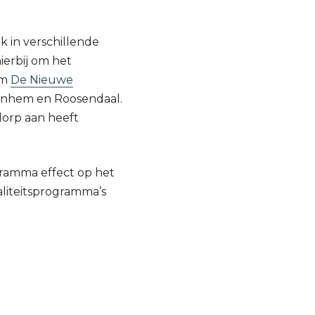
jk in verschillende
ierbij om het
rm
De Nieuwe
rnhem en Roosendaal.
dorp aan heeft
ogramma effect op het
aliteitsprogramma’s