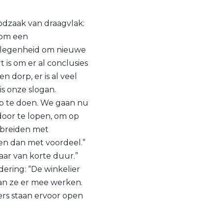
dzaak van draagvlak:
 om een
gelegenheid om nieuwe
is om er al conclusies
n dorp, er is al veel
is onze slogan.
pp te doen. We gaan nu
door te lopen, om op
itbreiden met
en dan met voordeel.”
aar van korte duur.”
ering: “De winkelier
aan ze er mee werken.
rs staan ervoor open