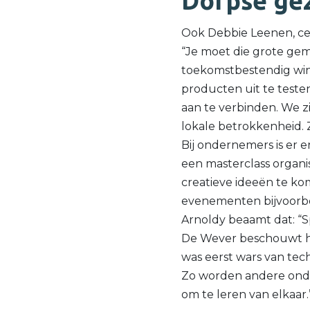
Dorpse gez
Ook Debbie Leenen, ce
“Je moet die grote ge
toekomstbestendig win
producten uit te teste
aan te verbinden. We zie
lokale betrokkenheid. Z
Bij ondernemers is er
een masterclass organ
creatieve ideeën te ko
evenementen bijvoorbe
Arnoldy beaamt dat: “S
De Wever beschouwt he
was eerst wars van tec
Zo worden andere onde
om te leren van elkaar.