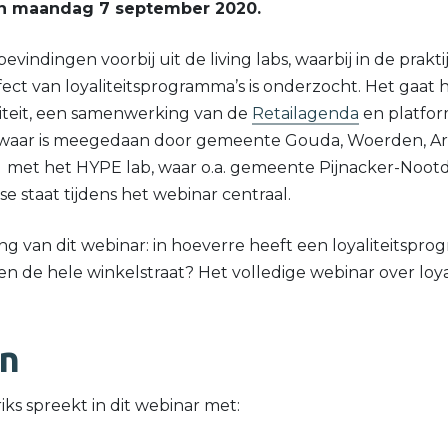
an maandag 7 september 2020.
indingen voorbij uit de living labs, waarbij in de prakti
ect van loyaliteitsprogramma’s is onderzocht. Het gaat h
aliteit, een samenwerking van de
Retailagenda
en platfo
 waar is meegedaan door gemeente Gouda, Woerden, A
l met het HYPE lab, waar o.a. gemeente Pijnacker-Noot
 staat tijdens het webinar centraal.
ng van dit webinar: in hoeverre heeft een loyaliteitspr
en de hele winkelstraat? Het volledige webinar over loy
en
s spreekt in dit webinar met: