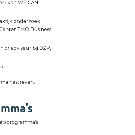
enaar van WE CAN
raktijk onderzoek
 Center TMO Business
or adviseur bij DZP,
d.
amma nastreven,
amma’s
teitsprogramma’s