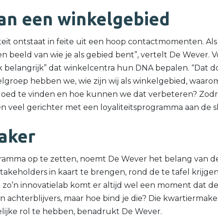
an een winkelgebied
teit ontstaat in feite uit een hoop contactmomenten. Als 
n beeld van wie je als gebied bent”, vertelt De Wever. 
k belangrijk” dat winkelcentra hun DNA bepalen. “Dat d
oelgroep hebben we, wie zijn wij als winkelgebied, waa
goed te vinden en hoe kunnen we dat verbeteren? Zodra
veel gerichter met een loyaliteitsprogramma aan de sl
aker
gramma op te zetten, noemt De Wever het belang van d
akeholders in kaart te brengen, rond de te tafel krijge
n zo’n innovatielab komt er altijd wel een moment dat 
en achterblijvers, maar hoe bind je die? Die kwartiermak
lijke rol te hebben, benadrukt De Wever.