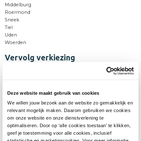
Middelburg
Roermond
Sneek
Tiel
Uden
Woerden
Vervolg verkiezing
De tien geselecteerde binnensteden per categorie
krijgen nu de tijd om een bidbook aan te leveren, waarin
zij aan de hand van drie toonaangevende
projecten/processen toelichten welke ontwikkeling de
Deze website maakt gebruik van cookies
binnenstad heeft doorgemaakt in de periode 1 januari
We willen jouw bezoek aan de website zo gemakkelijk en
2017 tot 1 januari 2020. Op basis van het bidbook, een
relevant mogelijk maken. Daarom gebruiken we cookies
speeddate en de data uit
om onze website en onze dienstverlening te
de
Binnenstadsbarometer
zullen de juryleden op 9
optimaliseren. Door op ‘alle cookies toestaan’ te klikken,
maart de twee finalisten per categorie kiezen, die door
geef je toestemming voor alle cookies, inclusief
de voltallige jury worden bezocht.
statistische en marketingcookies. Voor meer informatie