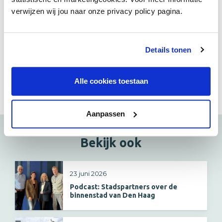
verwijzen wij jou naar onze privacy policy pagina.
Half mei worden tijdens de Beste Binnenstad Awards in
Breda, winnaar van de Beste Grote Binnenstad van
Nederland 2017-2019, de twee winnaars van de
Details tonen
Verkiezing Beste Binnenstad 2020 bekend gemaakt.
Delen:
Alle cookies toestaan
Aanpassen
Bekijk ook
23 juni 2026
Podcast: Stadspartners over de
binnenstad van Den Haag