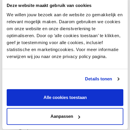
uit te graven, pakten inwoners in Grolloo zelf de schop.
Deze website maakt gebruik van cookies
Het resultaat: een grotere hal én een sterker
We willen jouw bezoek aan de website zo gemakkelijk en
gemeenschapsgevoel. “Dat is de kracht van lokaal
relevant mogelijk maken. Daarom gebruiken we cookies
eigenaarschap.”
om onze website en onze dienstverlening te
optimaliseren. Door op ‘alle cookies toestaan’ te klikken,
5. Focus op bereikbaarheid voor
geef je toestemming voor alle cookies, inclusief
iedereen
statistische en marketingcookies. Voor meer informatie
verwijzen wij jou naar onze privacy policy pagina.
Een voorziening is pas echt toegankelijk als je er zonder
auto kunt komen.
Details tonen
Lopend, rollend en fietsend
Ontwikkel centrale plekken die bereikbaar zijn met de
fiets, rollator, kinderwagen of te voet.
Alle cookies toestaan
Deur-tot-deur vervoer
Voor wie dat nodig heeft, kunnen systemen zoals een
Aanpassen
hubtaxi (tegen OV-tarief in provincie Drenthe en
Groningen) uitkomst bieden om inwoners naar een