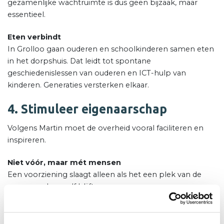
gezamenlijke wachtruimte is dus geen bijzaak, maar
essentieel.
Eten verbindt
In Grolloo gaan ouderen en schoolkinderen samen eten
in het dorpshuis. Dat leidt tot spontane
geschiedenislessen van ouderen en ICT-hulp van
kinderen. Generaties versterken elkaar.
4. Stimuleer eigenaarschap
Volgens Martin moet de overheid vooral faciliteren en
inspireren.
Niet vóór, maar mét mensen
Een voorziening slaagt alleen als het een plek van de
gemeenschap zelf blijft.
Ondersteun initiatief
Toen er geen budget was om een sporthal diep genoeg