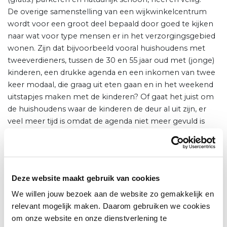
De overige samenstelling van een wijkwinkelcentrum
wordt voor een groot deel bepaald door goed te kijken
naar wat voor type mensen er in het verzorgingsgebied
wonen. Zijn dat bijvoorbeeld vooral huishoudens met
tweeverdieners, tussen de 30 en 55 jaar oud met (jonge)
kinderen, een drukke agenda en een inkomen van twee
keer modaal, die graag uit eten gaan en in het weekend
uitstapjes maken met de kinderen? Of gaat het juist om
de huishoudens waar de kinderen de deur al uit zijn, er
veel meer tijd is omdat de agenda niet meer gevuld is
met werk, het inkomen 1 tot 2 keer modaal is en de
leeftijd boven de 60? Deze twee groepen hebben
geheel andere wensen, voorkeuren en behoeften die in
belangrijke mate sturing geven aan de verdere
Deze website maakt gebruik van cookies
branchering, het type diensten en horeca. Deze kennis is
bovendien van belang voor een goede
We willen jouw bezoek aan de website zo gemakkelijk en
marketingstrategie.
relevant mogelijk maken. Daarom gebruiken we cookies
om onze website en onze dienstverlening te