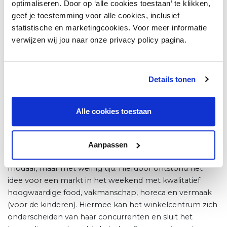
Wipkip
optimaliseren. Door op ‘alle cookies toestaan’ te klikken,
geef je toestemming voor alle cookies, inclusief
Onlangs maakte ik een mooi voorbeeld mee van een
statistische en marketingcookies. Voor meer informatie
veel gemaakte (en overigens goedbedoelde!) denkfout.
verwijzen wij jou naar onze privacy policy pagina.
Het gebeurde tijdens een workshop waarin we met de
ondernemers van een wijkwinkelcentrum en de
gemeente nadachten over het verlevendigen van het
Details tonen
centrale plein. Er werd als snel voorgesteld ‘iets voor
kinderen’ te doen; de welbekende wipkip bijvoorbeeld.
Bij het bekijken van het type consumenten in het
Alle cookies toestaan
verzorgingsgebied bleek dat in de directe omgeving
vooral ouderen wonen met een modaal of lager
inkomen. Iets verderop in het verzorgingsgebied wonen
Aanpassen
juist de jonge gezinnen met een inkomen van twee keer
modaal, maar met weinig tijd. Hierdoor ontstond het
idee voor een markt in het weekend met kwalitatief
hoogwaardige food, vakmanschap, horeca en vermaak
(voor de kinderen). Hiermee kan het winkelcentrum zich
onderscheiden van haar concurrenten en sluit het