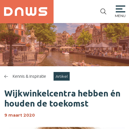
MENU
PLATFORM DE
NIEUWE
WINKELSTRAAT
Kennis & inspiratie
Artikel
Wijkwinkelcentra hebben én
houden de toekomst
9 maart 2020