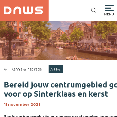
MENU
PLATFORM DE
NIEUWE
WINKELSTRAAT
Kennis & inspiratie
Artikel
Bereid jouw centrumgebied g
voor op Sinterklaas en kerst
11 november 2021
Sinds vorige week zijn er nieuwe maatregelen ingevoe