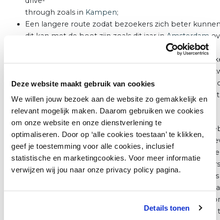
drive-
through zoals in
Kampen
;
Een langere route zodat bezoekers zich beter kunnen
dit kan met de boot zijn zoals dit jaar in
Amsterdam
ov
grachten, of per paard aan land;
Het spreiden van bezoekers door op meerdere plekk
momenten aan te komen. Zo organiseert
Delft
een t
intocht voor degenen die moeite hebben met grote 
Deze website maakt gebruik van cookies
Een ‘doorstroomevenement’ in
Enschede
waarbij Sin
We willen jouw bezoek aan de website zo gemakkelijk en
een podium zit en kinderen mogen langswandelen.
relevant mogelijk maken. Daarom gebruiken we cookies
om onze website en onze dienstverlening te
Syan Schaap van Event Safety Institute is expert op het ge
optimaliseren. Door op ‘alle cookies toestaan’ te klikken,
van crowd management. Syan: “Het organiseren van een ev
geef je toestemming voor alle cookies, inclusief
winkelgebied is vooral een logistieke uitdaging. Hoeveel b
statistische en marketingcookies. Voor meer informatie
ontvang je, in welke tijdspanne komen zij? En hoeveel per
verwijzen wij jou naar onze privacy policy pagina.
is er nodig om alles in goede banen te leiden? Mijn advies i
vooraf goed door te rekenen. Als organisator moet je een a
aannames doen op basis van je eigen praktijkervaringen, 
Details tonen
dergelijke berekening te kunnen maken en logistiek klaar 