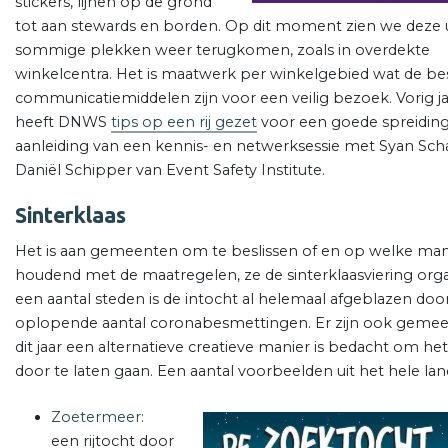
stickers, lijnen op de grond
tot aan stewards en borden. Op dit moment zien we deze 
sommige plekken weer terugkomen, zoals in overdekte
winkelcentra. Het is maatwerk per winkelgebied wat de be
communicatiemiddelen zijn voor een veilig bezoek. Vorig j
heeft DNWS
tips op een rij gezet
voor een goede spreiding
aanleiding van een kennis- en netwerksessie met Syan Sc
Daniël Schipper van Event Safety Institute.
Sinterklaas
Het is aan gemeenten om te beslissen of en op welke man
houdend met de maatregelen, ze de sinterklaasviering orga
een aantal steden is de intocht al helemaal afgeblazen doo
oplopende aantal coronabesmettingen. Er zijn ook geme
dit jaar een alternatieve creatieve manier is bedacht om het
door te laten gaan. Een aantal voorbeelden uit het hele la
Zoetermeer
:
een rijtocht door