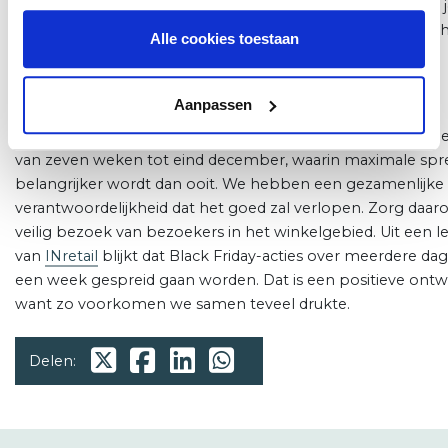
deze operatie. Daarnaast adviseer ik om ook te zorgen dat j
uitvoering zicht houdt op de drukte en maatregelen klaar 
Alle cookies toestaan
voor als het te druk wordt.”
Black Friday
Aanpassen
Met de intocht van Sinterklaas aanstaande zaterdag start e
van zeven weken tot eind december, waarin maximale spr
belangrijker wordt dan ooit. We hebben een gezamenlijke
verantwoordelijkheid dat het goed zal verlopen. Zorg daa
veilig bezoek van bezoekers in het winkelgebied. Uit een l
van
INretail
blijkt dat Black Friday-acties over meerdere da
een week gespreid gaan worden. Dat is een positieve ontwi
want zo voorkomen we samen teveel drukte.
Delen: