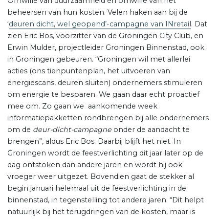
Omwille van duurzaamheid én omwille van het
beheersen van hun kosten. Velen haken aan bij de
‘
deuren dicht, wel geopend’-campagne van INretail
. Dat
zien Eric Bos, voorzitter van de Groningen City Club, en
Erwin Mulder, projectleider Groningen Binnenstad, ook
in Groningen gebeuren. “Groningen wil met allerlei
acties (ons tienpuntenplan, het uitvoeren van
energiescans, deuren sluiten) ondernemers stimuleren
om energie te besparen. We gaan daar echt proactief
mee om. Zo gaan we aankomende week
informatiepakketten rondbrengen bij alle ondernemers
om de
deur-dicht-campagne
onder de aandacht te
brengen”, aldus Eric Bos. Daarbij blijft het niet. In
Groningen wordt de feestverlichting dit jaar later op de
dag ontstoken dan andere jaren en wordt hij ook
vroeger weer uitgezet. Bovendien gaat de stekker al
begin januari helemaal uit de feestverlichting in de
binnenstad, in tegenstelling tot andere jaren. “Dit helpt
natuurlijk bij het terugdringen van de kosten, maar is