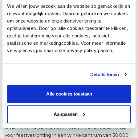
wordt gezet hoor ik niet. Wel hoor ik van ondernemers
We willen jouw bezoek aan de website zo gemakkelijk en
dat zij meedoen aan de ‘deuren dicht campagne’ en dat
relevant mogelijk maken. Daarom gebruiken we cookies
ze buiten openingstijden de etalageverlichting
om onze website en onze dienstverlening te
uitzetten”.
optimaliseren. Door op ‘alle cookies toestaan’ te klikken,
geef je toestemming voor alle cookies, inclusief
Besef verduurzamen groeit
statistische en marketingcookies. Voor meer informatie
verwijzen wij jou naar onze privacy policy pagina.
Bram Hulsbosch, als sales director bij MK Illumination
verantwoordelijk voor veel feestverlichting in de
Nederlandse winkelgebieden, ziet ook in veel steden en
Details tonen
dorpen het besef van duurzaam gebruik van energie
groeien. “We krijgen vaak de vraag of we het
stroomverbruik kunnen doorrekenen. Er wordt steeds
Alle cookies toestaan
kritischer gekeken naar de branduren van de verlichting”.
Dit terwijl de branche al een enorme slag heeft gemaakt
in het energiezuiniger maken van de verlichting, onder
Aanpassen
meer door het aanbieden van zeer energiezuinige LED-
verlichting. “Mede daardoor is het elektriciteitsverbruik
voor feestverlichting in een winkelcentrum van 30.000