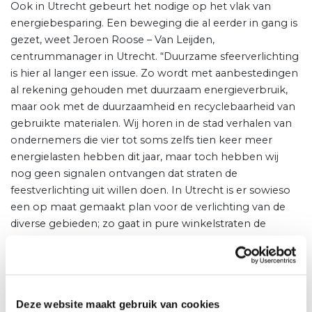
Ook in Utrecht gebeurt het nodige op het vlak van
energiebesparing. Een beweging die al eerder in gang is
gezet, weet Jeroen Roose – Van Leijden,
centrummanager in Utrecht. “Duurzame sfeerverlichting
is hier al langer een issue. Zo wordt met aanbestedingen
al rekening gehouden met duurzaam energieverbruik,
maar ook met de duurzaamheid en recyclebaarheid van
gebruikte materialen. Wij horen in de stad verhalen van
ondernemers die vier tot soms zelfs tien keer meer
energielasten hebben dit jaar, maar toch hebben wij
nog geen signalen ontvangen dat straten de
feestverlichting uit willen doen. In Utrecht is er sowieso
een op maat gemaakt plan voor de verlichting van de
diverse gebieden; zo gaat in pure winkelstraten de
verlichting eerder uit dan op horecapleinen, waar
gastvrijheid tot later op de avond een belangrijk issue is”.
Janneke den Ouden van Stad & Co ziet dezelfde signalen:
“ik zie vooral dat er wordt geïnvesteerd in duurzame,
Deze website maakt gebruik van cookies
energiezuinige verlichting. Geluiden dat de knop echt uit