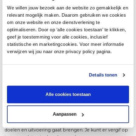
professioneel bruggen kan bouwen’. We hebben als
gemeente voor twee jaar Joost Botman als
We willen jouw bezoek aan de website zo gemakkelijk en
ondernemersmanager aangesteld om ondernemers te
relevant mogelijk maken. Daarom gebruiken we cookies
helpen met het opzetten van een meerjarenplan en de
om onze website en onze dienstverlening te
uitvoering van diverse activiteiten. Het was mij duidelijk
optimaliseren. Door op ‘alle cookies toestaan’ te klikken,
dat ik dit traject ook in Egmond en in Bergen moest
geef je toestemming voor alle cookies, inclusief
inzetten. Wij zoeken verankering bij besturen.”
statistische en marketingcookies. Voor meer informatie
verwijzen wij jou naar onze privacy policy pagina.
Hoe is dat veranderingsproces in
Egmond en Bergen verlopen?
Details tonen
In 2019 waren ondernemers in Egmond al zeven jaar
bezig om een BIZ op te zetten. Het plan was er wel,
maar het ontbrak aan slagkracht bij de
Alle cookies toestaan
ondernemersvereniging. Ik heb ambtelijke capaciteit
ingezet om ervoor te zorgen dat de BIZ Egmond Actie
Aanpassen
er kwam. Farzad gaat in Egmond aan Zee een rol spelen
om te kijken hoe je een BIZ tot gemeenschappelijke
doelen en uitvoering gaat brengen. Je kunt er vergif op