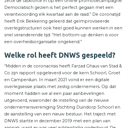
zette de taskforce in op een online promotiecampagne.
Democratisch gezien is het perfect gegaan met een
verantwoording elk kwartaal aan de raad.” De coronatijd
heeft Erik Bekkering geleerd dat geïmproviseerde
overlegstructuren ook heel goed kunnen werken in een
snel veranderende tijd. “Het bottom-up denken is voor
een overheidsorganisatie ongekend.”
Welke rol heeft DNWS gespeeld?
“Midden in de coronacrisis heeft Farzad Ghaus van Stad &
Co zijn rapport opgeleverd voor de kern Schoorl, Groet
en Camperduin. In maart 2021 vond er een digitale
overlegsessie plaats met zestig ondernemers. Op dat
moment hadden we al een paar aanbevelingen
uitgevoerd, waaronder de instelling van de nieuwe
ondernemersvereniging Stichting Duindorp Schoorl en
de aanstelling van een nieuw bestuur. Het traject met
DNWS startte in december 2019 met een plan van
aanpak, want er was veel achterstallig onderhoud. De