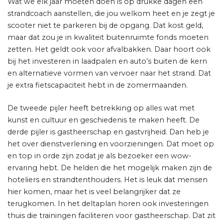
Wat we elk jaar moeten doen is op drukke dagen een
strandcoach aanstellen, die jou welkom heet en je zegt je
scooter niet te parkeren bij de opgang. Dat kost geld,
maar dat zou je in kwaliteit buitenruimte fonds moeten
zetten. Het geldt ook voor afvalbakken. Daar hoort ook
bij het investeren in laadpalen en auto’s buiten de kern
en alternatieve vormen van vervoer naar het strand. Dat
je extra fietscapaciteit hebt in de zomermaanden.
De tweede pijler heeft betrekking op alles wat met
kunst en cultuur en geschiedenis te maken heeft. De
derde pijler is gastheerschap en gastvrijheid. Dan heb je
het over dienstverlening en voorzieningen. Dat moet op
en top in orde zijn zodat je als bezoeker een wow-
ervaring hebt. De helden die het mogelijk maken zijn de
hoteliers en strandtenthouders. Het is leuk dat mensen
hier komen, maar het is veel belangrijker dat ze
terugkomen. In het deltaplan horen ook investeringen
thuis die trainingen faciliteren voor gastheerschap. Dat zit