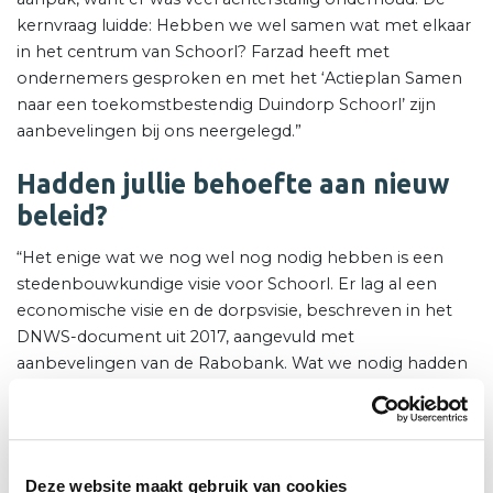
kernvraag luidde: Hebben we wel samen wat met elkaar
in het centrum van Schoorl? Farzad heeft met
ondernemers gesproken en met het ‘Actieplan Samen
naar een toekomstbestendig Duindorp Schoorl’ zijn
aanbevelingen bij ons neergelegd.”
Hadden jullie behoefte aan nieuw
beleid?
“Het enige wat we nog wel nog nodig hebben is een
stedenbouwkundige visie voor Schoorl. Er lag al een
economische visie en de dorpsvisie, beschreven in het
DNWS-document uit 2017, aangevuld met
aanbevelingen van de Rabobank. Wat we nodig hadden
was een uitvoeringsprogramma om de trots bij
inwoners en ondernemers te laden. We hadden ook een
aanjager nodig, iemand die ‘draagvlak heeft onder de
ondernemers, over een sterk lokaal netwerk beschikt en
Deze website maakt gebruik van cookies