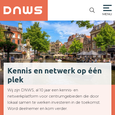
Platform De Nieuwe Winkelstr
MENU
PLATFORM DE
NIEUWE
WINKELSTRAAT
Kennis en netwerk op één
plek
Wij zijn DNWS, al 10 jaar een kennis- en
netwerkplatform voor centrumgebieden die door
lokaal samen te werken investeren in de toekomst.
Word deelnemer en kom verder.