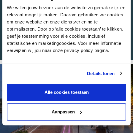
binnenstadsnormaal – Vijf concrete
We willen jouw bezoek aan de website zo gemakkelijk en
aanbevelingen voor een vitale en duurzame
relevant mogelijk maken. Daarom gebruiken we cookies
binnenstad
om onze website en onze dienstverlening te
Een nieuwe toekomst voor het hart van Blerick
optimaliseren. Door op ‘alle cookies toestaan’ te klikken,
en Tegelen
geef je toestemming voor alle cookies, inclusief
Centrum tegelen – visie inrichting openbare
statistische en marketingcookies. Voor meer informatie
ruimte
verwijzen wij jou naar onze privacy policy pagina.
Details tonen
Alle cookies toestaan
Aanpassen