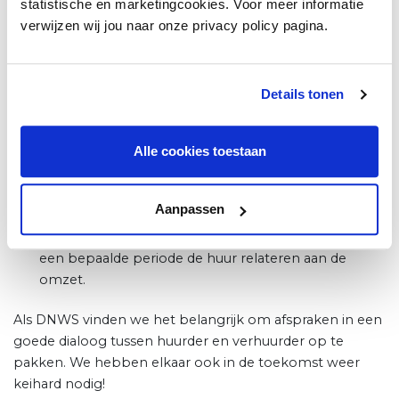
statistische en marketingcookies. Voor meer informatie
gebaat in deze situatie geen onnodige faillissementen te
verwijzen wij jou naar onze privacy policy pagina.
laten ontstaan. Een aantal opties die mogelijk zijn, zodat
zoveel mogelijk faillissementen kunnen worden
voorkomen:
Details tonen
Uitstel van betaling van de huur voor drie maanden
en deze schuld vervolgens in de loop van het jaar (of
Alle cookies toestaan
langere periode) gefaseerd in te lopen.
De kwartaalfactuur vervangen door maandfacturen
of zelfs weekfacturen.
Aanpassen
Een korting op de huur afspreken en/of gedurende
een bepaalde periode de huur relateren aan de
omzet.
Als DNWS vinden we het belangrijk om afspraken in een
goede dialoog tussen huurder en verhuurder op te
pakken. We hebben elkaar ook in de toekomst weer
keihard nodig!