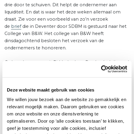
drie door te schuiven. Dit helpt de ondernemer aan
liquiditeit. En dat is waar het deze weken allemaal om
draait. Zie voor een voorbeeld van zo’n verzoek
de
brief
die in Deventer door SDBM is gestuurd naar het
College van B&W. Het college van B&W heeft
dinsdagochtend besloten het verzoek van de
ondernemers te honoreren.
Ook ondernemers uit Ridderkerk en Dordrecht krijgen al
uitstel van betaling door gemeentelijke
belastingen.
Lees hier meer.
Vastgoed
Deze website maakt gebruik van cookies
We willen jouw bezoek aan de website zo gemakkelijk en
Ook de vastgoedsector denkt na over een bijdrage die zij
relevant mogelijk maken. Daarom gebruiken we cookies
kan leveren. Op landelijk niveau vinden gesprekken
om onze website en onze dienstverlening te
plaats tussen vastgoedvertegenwoordigers, de
optimaliseren. Door op ‘alle cookies toestaan’ te klikken,
retailsector en de landelijke overheid over gezamenlijk te
geef je toestemming voor alle cookies, inclusief
nemen maatregelen. Want, uiteraard is iedereen erbij