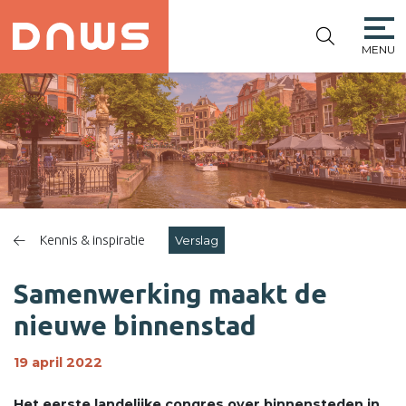
MENU
PLATFORM DE
NIEUWE
WINKELSTRAAT
Kennis & inspiratie
Verslag
Samenwerking maakt de
nieuwe binnenstad
19 april 2022
Het eerste landelijke congres over binnensteden in