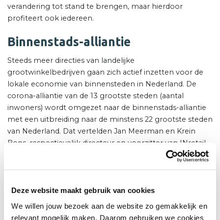
verandering tot stand te brengen, maar hierdoor
profiteert ook iedereen.
Binnenstads-alliantie
Steeds meer directies van landelijke
grootwinkelbedrijven gaan zich actief inzetten voor de
lokale economie van binnensteden in Nederland. De
corona-alliantie van de 13 grootste steden (aantal
inwoners) wordt omgezet naar de binnenstads-alliantie
met een uitbreiding naar de minstens 22 grootste steden
van Nederland. Dat vertelden Jan Meerman en Krein
Bons, respectievelijk directeur en voorzitter van INretail,
op verzoek van gespreksleider Rupert Parker Brady,
voorzitter Aanjaagteam binnenstad Leiden. Directies van
dertien winkelketens hebben zich de afgelopen 1,5 jaar
persoonlijk ingezet voor de 13 grootste steden die hun
Deze website maakt gebruik van cookies
bezoekersaantallen zagen kelderen. Door het delen van
We willen jouw bezoek aan de website zo gemakkelijk en
cijfers en overleg met gemeenten werd de
relevant mogelijk maken. Daarom gebruiken we cookies