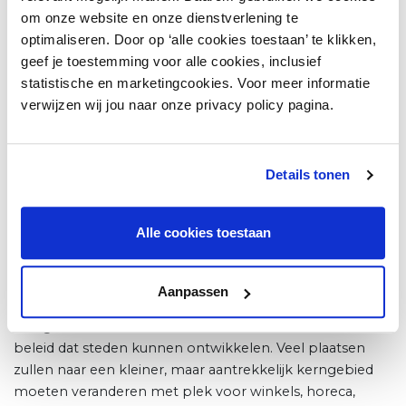
samenwerking versterkt. Zo vertelde gastspreker Dimitri
om onze website en onze dienstverlening te
Broeren, directeur sales Europa voor WE Fashion, over
optimaliseren. Door op ‘alle cookies toestaan’ te klikken,
zijn inzet voor de binnenstad van Den Haag. Het heeft
geef je toestemming voor alle cookies, inclusief
bijgedragen aan de continuering van de BIZ-regeling
statistische en marketingcookies. Voor meer informatie
voor de Spuistraat en Grote Marktstraat. Krein Bons heeft
verwijzen wij jou naar onze privacy policy pagina.
als CEO vanHaren samen met de centrummanager van
Utrecht opgetrokken om de leegstand te bestrijden.
Details tonen
Verantwoordelijkheid
Meerman: “Winkelketens willen verantwoordelijkheid
Alle cookies toestaan
nemen, onder meer door kennisuitwisseling en meer
samenwerking met gemeenten. Het is goed dat in meer
steden bredere binnenstadallianties komen. Door
Aanpassen
overleg, monitoring en informatie-uitwisseling ontstaat
een goed beeld van keuzes die ketens maken en het
beleid dat steden kunnen ontwikkelen. Veel plaatsen
zullen naar een kleiner, maar aantrekkelijk kerngebied
moeten veranderen met plek voor winkels, horeca,